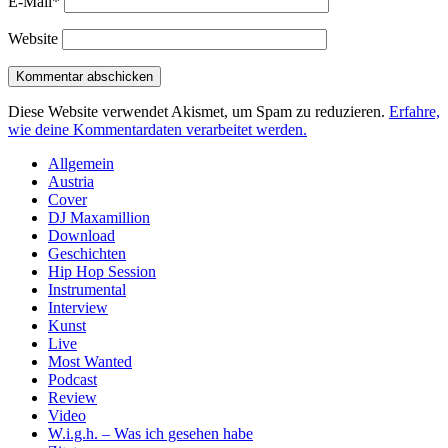
E-Mail*
Website
Diese Website verwendet Akismet, um Spam zu reduzieren.
Erfahre,
wie deine Kommentardaten verarbeitet werden.
Sidebar
Allgemein
Austria
Cover
DJ Maxamillion
Download
Geschichten
Hip Hop Session
Instrumental
Interview
Kunst
Live
Most Wanted
Podcast
Review
Video
W.i.g.h. – Was ich gesehen habe