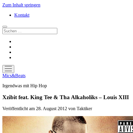
Zum Inhalt springen
Kontakt
Suchen
facebook
instagram
bandcamp
spotify
Menü
öffnen
Mics&Beats
Irgendwas mit Hip Hop
Xzibit feat. King Tee & Tha Alkaholiks – Louis XIII
Veröffentlicht am 28. August 2012
von
Taktiker