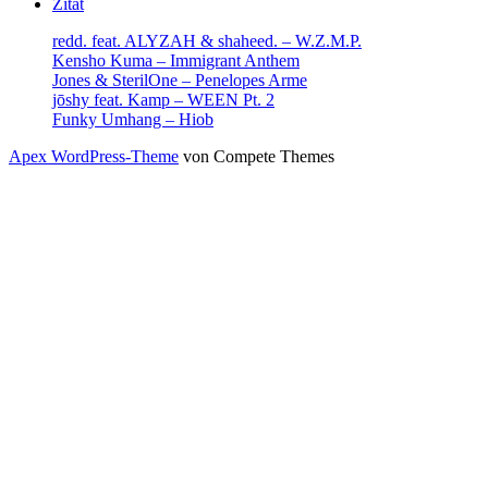
Zitat
redd. feat. ALYZAH & shaheed. – W.Z.M.P.
Kensho Kuma – Immigrant Anthem
Jones & SterilOne – Penelopes Arme
jōshy feat. Kamp – WEEN Pt. 2
Funky Umhang – Hiob
Apex WordPress-Theme
von Compete Themes