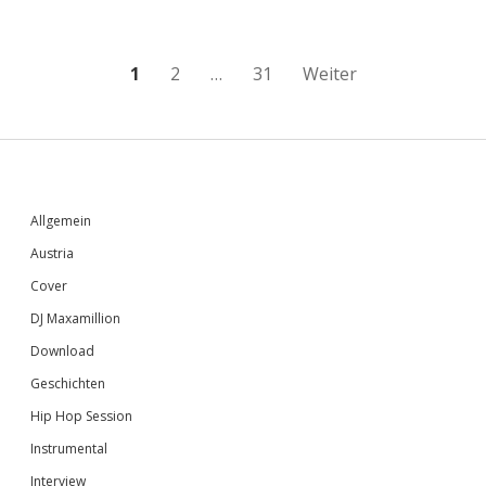
Seitennummerierung
1
2
…
31
Weiter
der
Beiträge
Sidebar
Allgemein
Austria
Cover
DJ Maxamillion
Download
Geschichten
Hip Hop Session
Instrumental
Interview