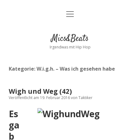
Menü
Kontakt
öffnen
facebook
instagram
bandcamp
spotify
Mics&Beats
Irgendwas mit Hip Hop
Kategorie:
W.i.g.h. – Was ich gesehen habe
Wigh und Weg (42)
Veröffentlicht am 19. Februar 2016
von
Taktiker
Es
ga
b