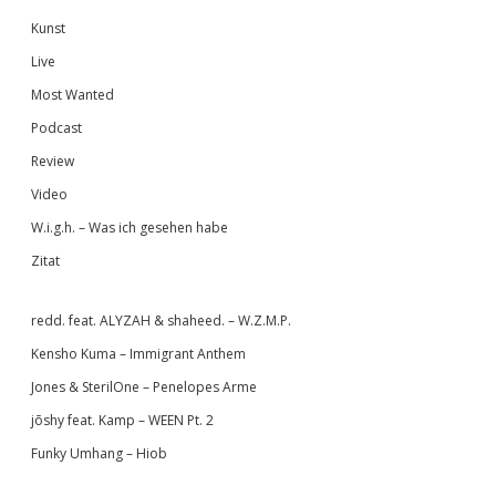
Kunst
Live
Most Wanted
Podcast
Review
Video
W.i.g.h. – Was ich gesehen habe
Zitat
redd. feat. ALYZAH & shaheed. – W.Z.M.P.
Kensho Kuma – Immigrant Anthem
Jones & SterilOne – Penelopes Arme
jōshy feat. Kamp – WEEN Pt. 2
Funky Umhang – Hiob