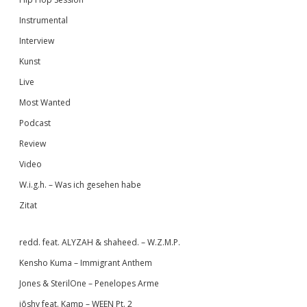
Instrumental
Interview
Kunst
Live
Most Wanted
Podcast
Review
Video
W.i.g.h. – Was ich gesehen habe
Zitat
redd. feat. ALYZAH & shaheed. – W.Z.M.P.
Kensho Kuma – Immigrant Anthem
Jones & SterilOne – Penelopes Arme
jōshy feat. Kamp – WEEN Pt. 2