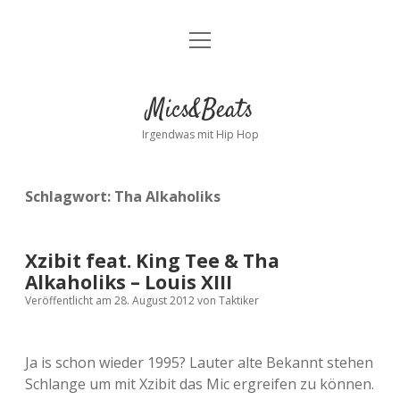
Menü
Kontakt
öffnen
facebook
instagram
bandcamp
spotify
Mics&Beats
Irgendwas mit Hip Hop
Schlagwort:
Tha Alkaholiks
Xzibit feat. King Tee & Tha
Alkaholiks – Louis XIII
Veröffentlicht am 28. August 2012
von
Taktiker
Ja is schon wieder 1995? Lauter alte Bekannt stehen
Schlange um mit Xzibit das Mic ergreifen zu können.