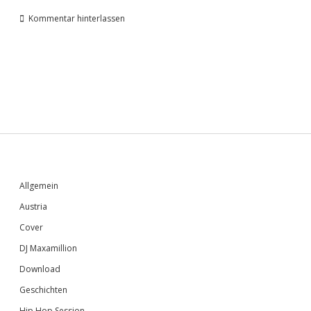
Kommentar hinterlassen
Sidebar
Allgemein
Austria
Cover
DJ Maxamillion
Download
Geschichten
Hip Hop Session