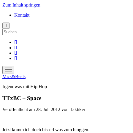
Zum Inhalt springen
Kontakt
Suchen
facebook
instagram
bandcamp
spotify
Menü
öffnen
Mics&Beats
Irgendwas mit Hip Hop
TTxBC – Space
Veröffentlicht am 28. Juli 2012
von
Taktiker
Jetzt komm ich doch bisserl was zum bloggen.