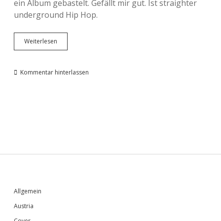
ein Album gebastelt. Gefällt mir gut. Ist straighter
underground Hip Hop.
TTxBC
Weiterlesen
–
Space
Kommentar hinterlassen
Sidebar
Allgemein
Austria
Cover