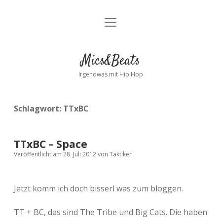
Menü
Kontakt
öffnen
facebook
instagram
bandcamp
spotify
Mics&Beats
Irgendwas mit Hip Hop
Schlagwort:
TTxBC
TTxBC – Space
Veröffentlicht am 28. Juli 2012
von
Taktiker
Jetzt komm ich doch bisserl was zum bloggen.
TT + BC, das sind The Tribe und Big Cats. Die haben