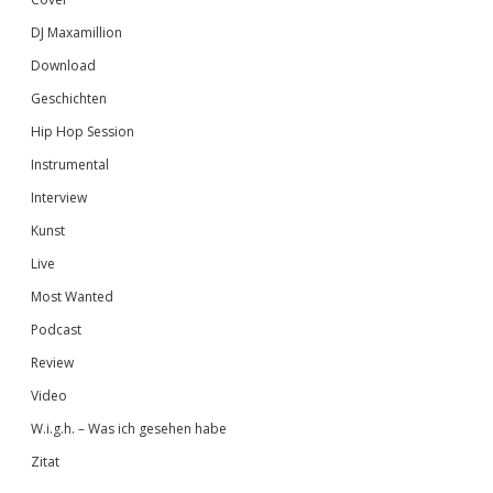
DJ Maxamillion
Download
Geschichten
Hip Hop Session
Instrumental
Interview
Kunst
Live
Most Wanted
Podcast
Review
Video
W.i.g.h. – Was ich gesehen habe
Zitat