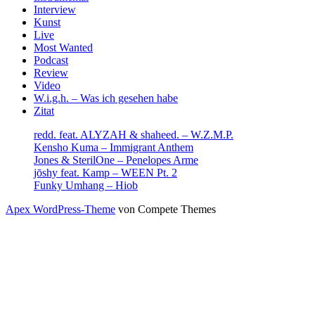
Interview
Kunst
Live
Most Wanted
Podcast
Review
Video
W.i.g.h. – Was ich gesehen habe
Zitat
redd. feat. ALYZAH & shaheed. – W.Z.M.P.
Kensho Kuma – Immigrant Anthem
Jones & SterilOne – Penelopes Arme
jōshy feat. Kamp – WEEN Pt. 2
Funky Umhang – Hiob
Apex WordPress-Theme
von Compete Themes