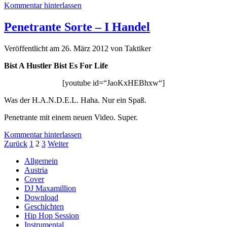
Kommentar hinterlassen
Penetrante Sorte – I Handel
Veröffentlicht am 26. März 2012
von
Taktiker
Bist A Hustler Bist Es For Life
[youtube id=“JaoKxHEBhxw“]
Was der H.A.N.D.E.L. Haha. Nur ein Spaß.
Penetrante mit einem neuen Video. Super.
Kommentar hinterlassen
Seitennummerierung
Zurück
1
2
3
Weiter
der
Sidebar
Allgemein
Austria
Beiträge
Cover
DJ Maxamillion
Download
Geschichten
Hip Hop Session
Instrumental