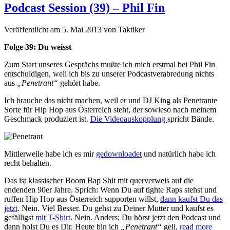
Podcast Session (39) – Phil Fin
Veröffentlicht am 5. Mai 2013
von
Taktiker
Folge 39: Du weisst
Zum Start unseres Gesprächs mußte ich mich erstmal bei Phil Fin
entschuldigen, weil ich bis zu unserer Podcastverabredung nichts
aus
„Penetrant“
gehört habe.
Ich brauche das nicht machen, weil er und DJ King als Penetrante
Sorte für Hip Hop aus Österreich steht, der sowieso nach meinem
Geschmack produziert ist.
Die Videoauskopplung
spricht Bände.
Mittlerweile habe ich es mir
gedownloadet
und natürlich habe ich
recht behalten.
Das ist klassischer Boom Bap Shit mit querverweis auf die
endenden 90er Jahre. Sprich: Wenn Du auf tighte Raps stehst und
ruffen Hip Hop aus Österreich supporten willst,
dann kaufst Du das
jetzt
. Nein. Viel Besser. Du gehst zu Deiner Mutter und kaufst es
gefälligst
mit T-Shirt
. Nein. Anders: Du hörst jetzt den Podcast und
dann holst Du es Dir. Heute bin ich
„Penetrant“
gell.
read more