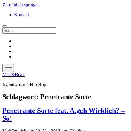
Zum Inhalt springen
Kontakt
Suchen
facebook
instagram
bandcamp
spotify
Menü
öffnen
Mics&Beats
Irgendwas mit Hip Hop
Schlagwort:
Penetrante Sorte
Penetrante Sorte feat. A.geh Wirklich? –
So!
Veröffentlicht am 29. Mai 2013
von
Taktiker