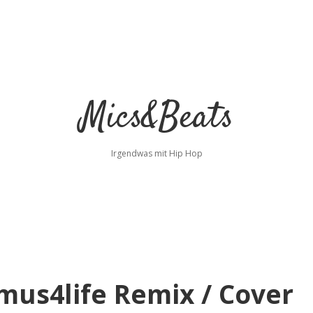
Mics&Beats
Irgendwas mit Hip Hop
us4life Remix / Cover