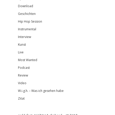
Download
Geschichten
Hip Hop Session
Instrumental
Interview
Kunst
Live
Most Wanted
Podcast
Review
Video
W.i.g.h. – Was ich gesehen habe
Zitat