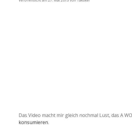
Veröffentlicht am 27. Mai 2013
von
Taktiker
Das Video macht mir gleich nochmal Lust, das A W
konsumieren
.