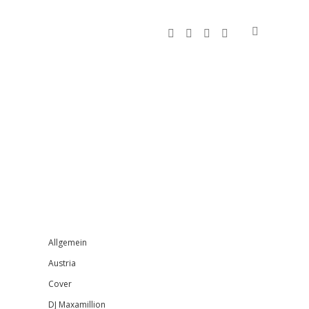
facebook
instagram
bandcamp
spotify
Sidebar
Allgemein
Austria
Cover
DJ Maxamillion