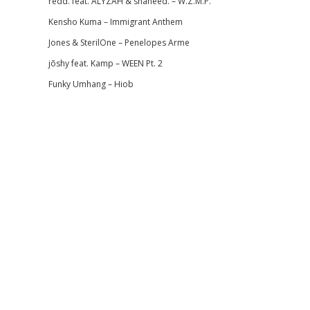
redd. feat. ALYZAH & shaheed. – W.Z.M.P.
Kensho Kuma – Immigrant Anthem
Jones & SterilOne – Penelopes Arme
jōshy feat. Kamp – WEEN Pt. 2
Funky Umhang – Hiob