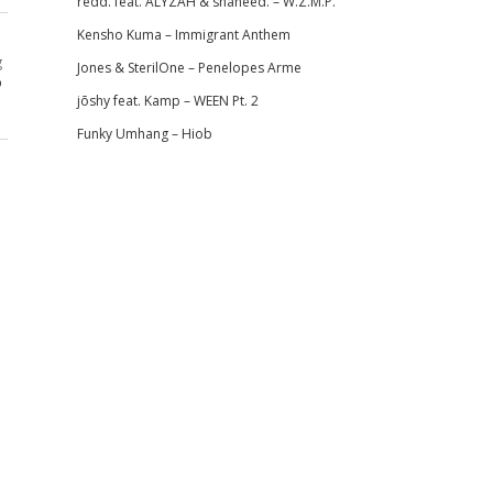
redd. feat. ALYZAH & shaheed. – W.Z.M.P.
Kensho Kuma – Immigrant Anthem
g
Jones & SterilOne – Penelopes Arme
P
jōshy feat. Kamp – WEEN Pt. 2
Funky Umhang – Hiob