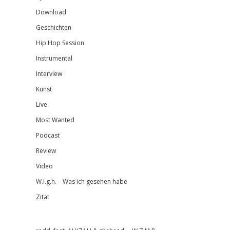
Download
Geschichten
Hip Hop Session
Instrumental
Interview
Kunst
Live
Most Wanted
Podcast
Review
Video
W.i.g.h. – Was ich gesehen habe
Zitat