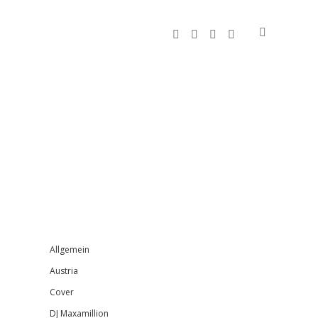
facebook
instagram
bandcamp
spotify
Sidebar
Allgemein
Austria
Cover
DJ Maxamillion