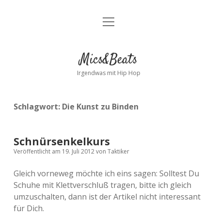
Menü
Kontakt
öffnen
facebook
instagram
bandcamp
spotify
Mics&Beats
Irgendwas mit Hip Hop
Schlagwort:
Die Kunst zu Binden
Schnürsenkelkurs
Veröffentlicht am 19. Juli 2012
von
Taktiker
Gleich vorneweg möchte ich eins sagen: Solltest Du
Schuhe mit Klettverschluß tragen, bitte ich gleich
umzuschalten, dann ist der Artikel nicht interessant
für Dich.