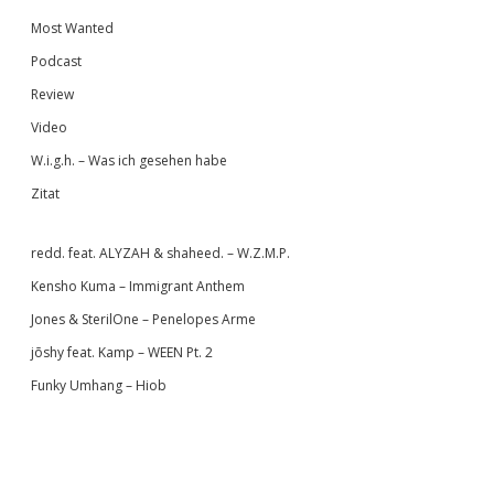
Most Wanted
Podcast
Review
Video
W.i.g.h. – Was ich gesehen habe
Zitat
redd. feat. ALYZAH & shaheed. – W.Z.M.P.
Kensho Kuma – Immigrant Anthem
Jones & SterilOne – Penelopes Arme
jōshy feat. Kamp – WEEN Pt. 2
Funky Umhang – Hiob