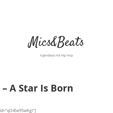
Mics&Beats
Irgendwas mit Hip Hop
– A Star Is Born
 id=“qO45e9SwKgI“]