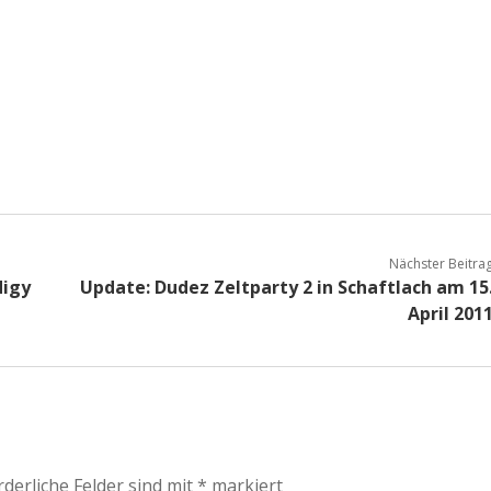
Nächster Beitra
digy
Update: Dudez Zeltparty 2 in Schaftlach am 15
April 201
rderliche Felder sind mit
*
markiert