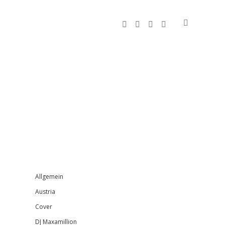
facebook
instagram
bandcamp
spotify
Sidebar
Allgemein
Austria
Cover
DJ Maxamillion