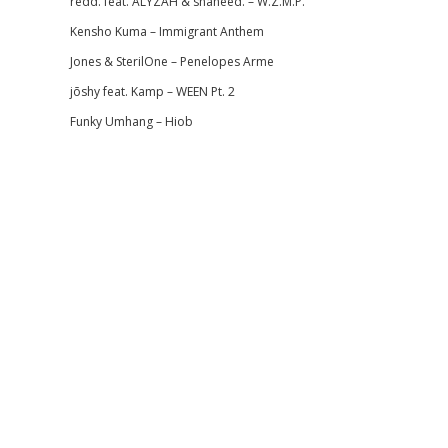
redd. feat. ALYZAH & shaheed. – W.Z.M.P.
Kensho Kuma – Immigrant Anthem
Jones & SterilOne – Penelopes Arme
jōshy feat. Kamp – WEEN Pt. 2
Funky Umhang – Hiob