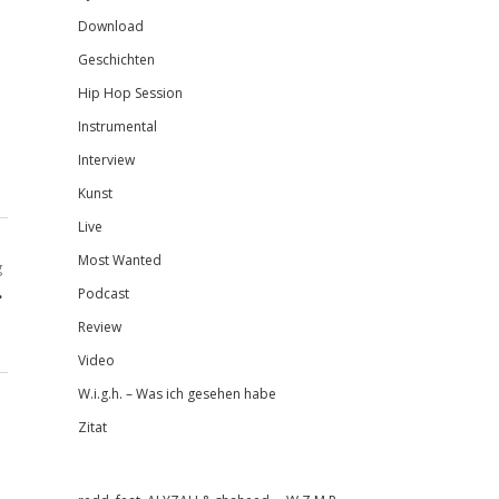
Download
Geschichten
Hip Hop Session
Instrumental
Interview
Kunst
Live
Most Wanted
g
.
Podcast
1
Review
Video
W.i.g.h. – Was ich gesehen habe
Zitat