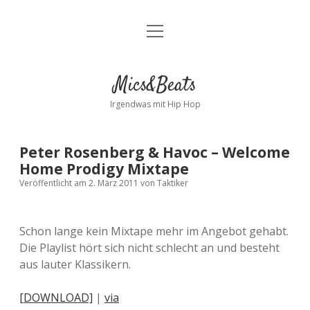
Menü
Kontakt
öffnen
facebook
instagram
bandcamp
spotify
Mics&Beats
Irgendwas mit Hip Hop
Peter Rosenberg & Havoc – Welcome
Home Prodigy Mixtape
Veröffentlicht am 2. März 2011
von
Taktiker
Schon lange kein Mixtape mehr im Angebot gehabt.
Die Playlist hört sich nicht schlecht an und besteht
aus lauter Klassikern.
[DOWNLOAD]
|
via