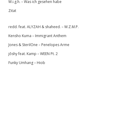
W.i.g.h. – Was ich gesehen habe
Zitat
redd. feat. ALYZAH & shaheed. – W.Z.M.P.
Kensho Kuma – Immigrant Anthem
Jones & SterilOne – Penelopes Arme
jōshy feat. Kamp – WEEN Pt. 2
Funky Umhang – Hiob