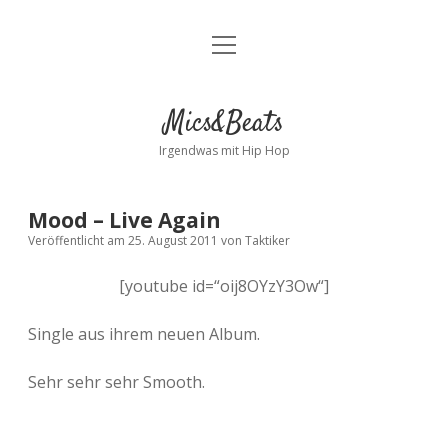
Menü
Kontakt
öffnen
facebook
instagram
bandcamp
spotify
Mics&Beats
Irgendwas mit Hip Hop
Mood – Live Again
Veröffentlicht am 25. August 2011
von
Taktiker
[youtube id=“oij8OYzY3Ow“]
Single aus ihrem neuen Album.
Sehr sehr sehr Smooth.