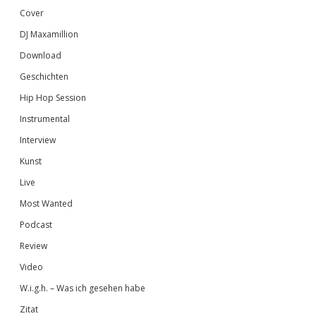
Cover
DJ Maxamillion
Download
Geschichten
Hip Hop Session
Instrumental
Interview
Kunst
Live
Most Wanted
Podcast
Review
Video
W.i.g.h. – Was ich gesehen habe
Zitat