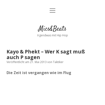
Menü
Kontakt
öffnen
facebook
instagram
bandcamp
spotify
Mics&Beats
Irgendwas mit Hip Hop
Kayo & Phekt – Wer K sagt muß
auch P sagen
Veröffentlicht am 21. Mai 2013
von
Taktiker
Die Zeit ist vergangen wie im Flug