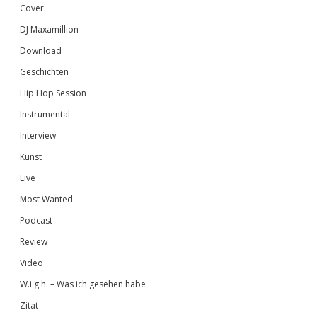
Cover
DJ Maxamillion
Download
Geschichten
Hip Hop Session
Instrumental
Interview
Kunst
Live
Most Wanted
Podcast
Review
Video
W.i.g.h. – Was ich gesehen habe
Zitat