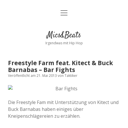
Menü
Kontakt
öffnen
facebook
instagram
bandcamp
spotify
Mics&Beats
Irgendwas mit Hip Hop
Freestyle Farm feat. Kitect & Buck
Barnabas – Bar Fights
Veröffentlicht am 21. Mai 2013
von
Taktiker
Die Freestyle Fam mit Unterstützung von Kitect und
Buck Barnabas haben einiges über
Kneipenschlägereien zu erzählen.