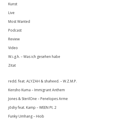
Kunst
Live
Most Wanted
Podcast
Review
Video
W.i.g.h. – Was ich gesehen habe
Zitat
redd. feat. ALYZAH & shaheed. – W.Z.M.P.
Kensho Kuma – Immigrant Anthem
Jones & SterilOne – Penelopes Arme
jōshy feat. Kamp – WEEN Pt. 2
Funky Umhang – Hiob