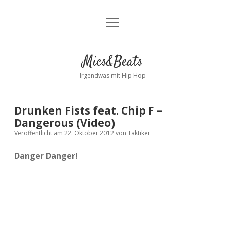
Menü
Kontakt
öffnen
facebook
instagram
bandcamp
spotify
Mics&Beats
Irgendwas mit Hip Hop
Drunken Fists feat. Chip F –
Dangerous (Video)
Veröffentlicht am 22. Oktober 2012
von
Taktiker
Danger Danger!