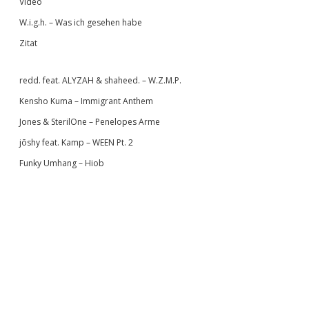
Video
W.i.g.h. – Was ich gesehen habe
Zitat
redd. feat. ALYZAH & shaheed. – W.Z.M.P.
Kensho Kuma – Immigrant Anthem
Jones & SterilOne – Penelopes Arme
jōshy feat. Kamp – WEEN Pt. 2
Funky Umhang – Hiob