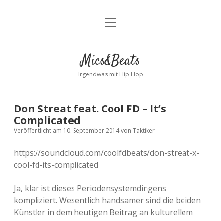
Menü
Kontakt
öffnen
facebook
instagram
bandcamp
spotify
Mics&Beats
Irgendwas mit Hip Hop
Don Streat feat. Cool FD – It’s
Complicated
Veröffentlicht am 10. September 2014
von
Taktiker
https://soundcloud.com/coolfdbeats/don-streat-x-
cool-fd-its-complicated
Ja, klar ist dieses Periodensystemdingens
kompliziert. Wesentlich handsamer sind die beiden
Künstler in dem heutigen Beitrag an kulturellem