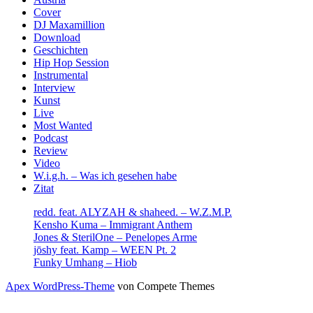
Cover
DJ Maxamillion
Download
Geschichten
Hip Hop Session
Instrumental
Interview
Kunst
Live
Most Wanted
Podcast
Review
Video
W.i.g.h. – Was ich gesehen habe
Zitat
redd. feat. ALYZAH & shaheed. – W.Z.M.P.
Kensho Kuma – Immigrant Anthem
Jones & SterilOne – Penelopes Arme
jōshy feat. Kamp – WEEN Pt. 2
Funky Umhang – Hiob
Apex WordPress-Theme
von Compete Themes