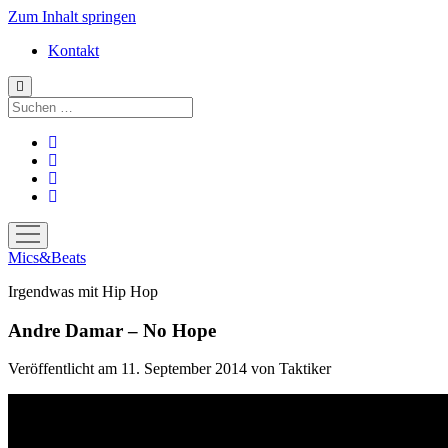
Zum Inhalt springen
Kontakt
Suchen
facebook
instagram
bandcamp
spotify
Menü
öffnen
Mics&Beats
Irgendwas mit Hip Hop
Andre Damar – No Hope
Veröffentlicht am 11. September 2014
von
Taktiker