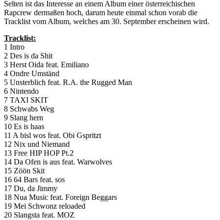
Selten ist das Interesse an einem Album einer österreichischen
Rapcrew dermaßen hoch, darum heute einmal schon vorab die
Tracklist vom Album, welches am 30. September erscheinen wird.
Tracklist:
1 Intro
2 Des is da Shit
3 Herst Oida feat. Emiliano
4 Ondre Umständ
5 Unsterblich feat. R.A. the Rugged Man
6 Nintendo
7 TAXI SKIT
8 Schwabs Weg
9 Slang hern
10 Es is haas
11 A bisl wos feat. Obi Gspritzt
12 Nix und Niemand
13 Free HIP HOP Pt.2
14 Da Ofen is aus feat. Warwolves
15 Zöön Skit
16 64 Bars feat. sos
17 Du, da Jimmy
18 Nua Music feat. Foreign Beggars
19 Mei Schwonz reloaded
20 Slangsta feat. MOZ