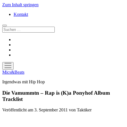
Zum Inhalt springen
Kontakt
Suchen
facebook
instagram
bandcamp
spotify
Menü
öffnen
Mics&Beats
Irgendwas mit Hip Hop
Die Vamummtn – Rap is (K)a Ponyhof Album
Tracklist
Veröffentlicht am 3. September 2011
von
Taktiker