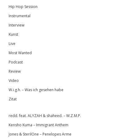
Hip Hop Session
Instrumental
Interview
Kunst
Live
Most Wanted
Podcast
Review
Video
W.i.g.h. – Was ich gesehen habe
Zitat
redd. feat. ALYZAH & shaheed. – W.Z.M.P.
Kensho Kuma – Immigrant Anthem
Jones & SterilOne – Penelopes Arme