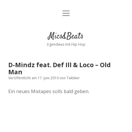
Menü
Kontakt
öffnen
facebook
instagram
bandcamp
spotify
Mics&Beats
Irgendwas mit Hip Hop
D-Mindz feat. Def Ill & Loco – Old
Man
Veröffentlicht am 17. Juni 2010
von
Taktiker
Ein neues Mixtapes solls bald geben.