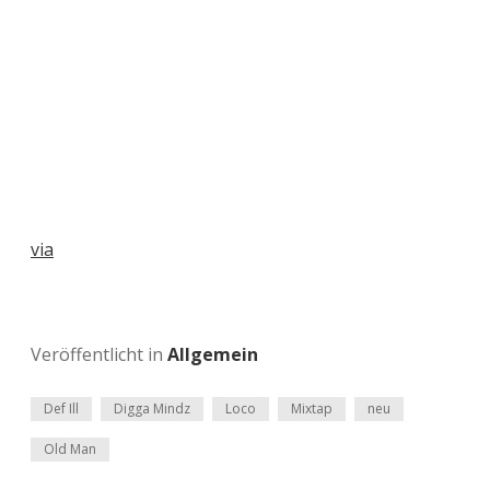
via
Veröffentlicht in
Allgemein
Def Ill
Digga Mindz
Loco
Mixtap
neu
Old Man