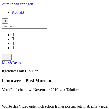
Zum Inhalt springen
Kontakt
Suchen
facebook
instagram
bandcamp
spotify
Menü
öffnen
Mics&Beats
Irgendwas mit Hip Hop
Chuuwee – Post Mortem
Veröffentlicht am 4. November 2010
von
Taktiker
Wollte das Video eigentlich schon früher posten, jetzt hab ichs wieder