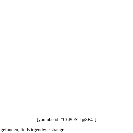
[youtube id=“C6POSTqg8F4″]
 gefunden, finds irgendwie strange.