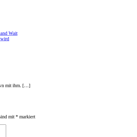
and Wait
 wird
own mit ihm. […]
sind mit
*
markiert