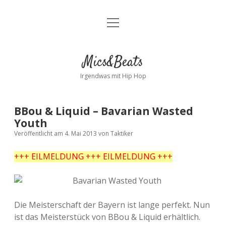
Menü
Kontakt
öffnen
facebook
instagram
bandcamp
spotify
Mics&Beats
Irgendwas mit Hip Hop
BBou & Liquid – Bavarian Wasted
Youth
Veröffentlicht am 4. Mai 2013
von
Taktiker
+++ EILMELDUNG +++ EILMELDUNG +++
Die Meisterschaft der Bayern ist lange perfekt. Nun
ist das Meisterstück von BBou & Liquid erhältlich.