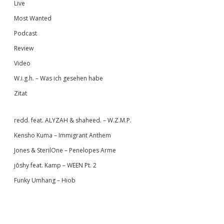
Live
Most Wanted
Podcast
Review
Video
W.i.g.h. – Was ich gesehen habe
Zitat
redd. feat. ALYZAH & shaheed. – W.Z.M.P.
Kensho Kuma – Immigrant Anthem
Jones & SterilOne – Penelopes Arme
jōshy feat. Kamp – WEEN Pt. 2
Funky Umhang – Hiob