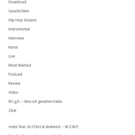
Download
Geschichten
Hip Hop Session
Instrumental
Interview
Kunst
Live
Most Wanted
Podcast
Review
Video
W.i.g.h. – Was ich gesehen habe
Zitat
redd. feat. ALYZAH & shaheed. – W.Z.M.P.