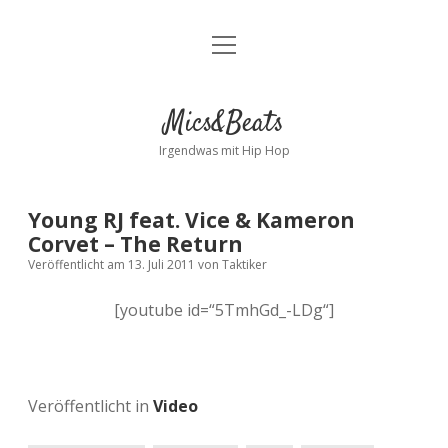
Menü
Kontakt
öffnen
facebook
instagram
bandcamp
spotify
Mics&Beats
Irgendwas mit Hip Hop
Young RJ feat. Vice & Kameron
Corvet – The Return
Veröffentlicht am 13. Juli 2011
von
Taktiker
[youtube id=“5TmhGd_-LDg“]
Veröffentlicht in
Video