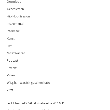
Download
Geschichten
Hip Hop Session
Instrumental
Interview
Kunst
Live
Most Wanted
Podcast
Review
Video
W.i.g.h. – Was ich gesehen habe
Zitat
redd. feat. ALYZAH & shaheed. – W.Z.M.P.