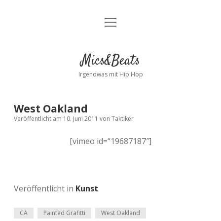
Menü
Kontakt
öffnen
facebook
instagram
bandcamp
spotify
Mics&Beats
Irgendwas mit Hip Hop
West Oakland
Veröffentlicht am 10. Juni 2011
von
Taktiker
[vimeo id=“19687187″]
Veröffentlicht in
Kunst
CA
Painted Grafitti
West Oakland