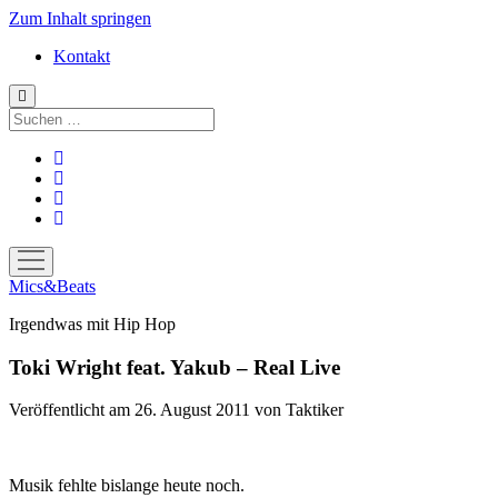
Zum Inhalt springen
Kontakt
Suchen
facebook
instagram
bandcamp
spotify
Menü
öffnen
Mics&Beats
Irgendwas mit Hip Hop
Toki Wright feat. Yakub – Real Live
Veröffentlicht am 26. August 2011
von
Taktiker
Musik fehlte bislange heute noch.