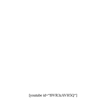
[youtube id=“l9VR3zAVH5Q“]