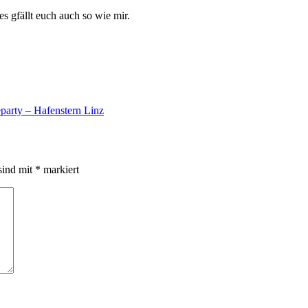
s gfällt euch auch so wie mir.
arty – Hafenstern Linz
sind mit
*
markiert