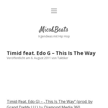
Menü
Kontakt
öffnen
facebook
instagram
bandcamp
spotify
Mics&Beats
Irgendwas mit Hip Hop
Timid feat. Edo G – This Is The Way
Veröffentlicht am 6. August 2011
von
Taktiker
Timid (feat. Edo G) – „This Is The Way“ (prod. by
Grand Daddy I.U.)
by
Diamond Media 360