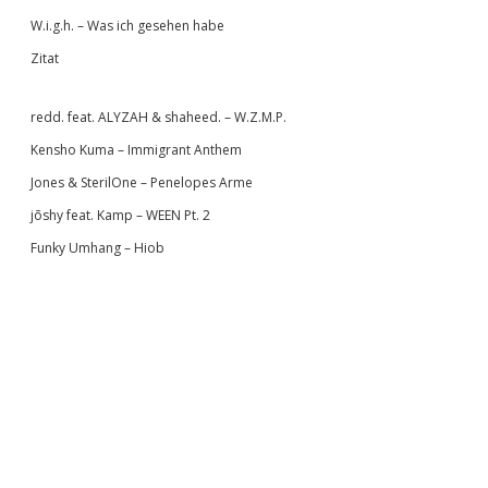
W.i.g.h. – Was ich gesehen habe
Zitat
redd. feat. ALYZAH & shaheed. – W.Z.M.P.
Kensho Kuma – Immigrant Anthem
Jones & SterilOne – Penelopes Arme
jōshy feat. Kamp – WEEN Pt. 2
Funky Umhang – Hiob