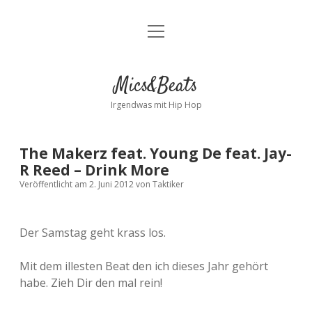
Menü
Kontakt
öffnen
facebook
instagram
bandcamp
spotify
Mics&Beats
Irgendwas mit Hip Hop
The Makerz feat. Young De feat. Jay-
R Reed – Drink More
Veröffentlicht am 2. Juni 2012
von
Taktiker
Der Samstag geht krass los.
Mit dem illesten Beat den ich dieses Jahr gehört
habe. Zieh Dir den mal rein!