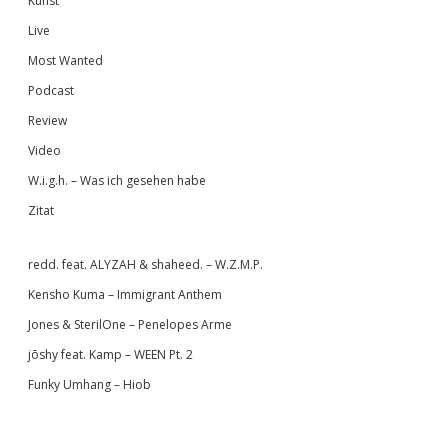
Kunst
Live
Most Wanted
Podcast
Review
Video
W.i.g.h. – Was ich gesehen habe
Zitat
redd. feat. ALYZAH & shaheed. – W.Z.M.P.
Kensho Kuma – Immigrant Anthem
Jones & SterilOne – Penelopes Arme
jōshy feat. Kamp – WEEN Pt. 2
Funky Umhang – Hiob