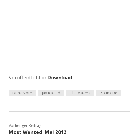
Veröffentlicht in
Download
Drink More
Jay-R Reed
The Makerz
Young De
Vorheriger Beitrag
Most Wanted: Mai 2012