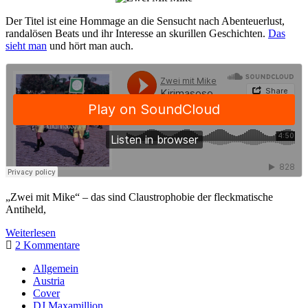
Der Titel ist eine Hommage an die Sensucht nach Abenteuerlust,
randalösen Beats und ihr Interesse an skurillen Geschichten.
Das
sieht man
und hört man auch.
„Zwei mit Mike“ – das sind Claustrophobie der fleckmatische
Antiheld,
Zwei
Weiterlesen
mit
2 Kommentare
Mike
Sidebar
Allgemein
–
Austria
Kirimasoso
Cover
DJ Maxamillion