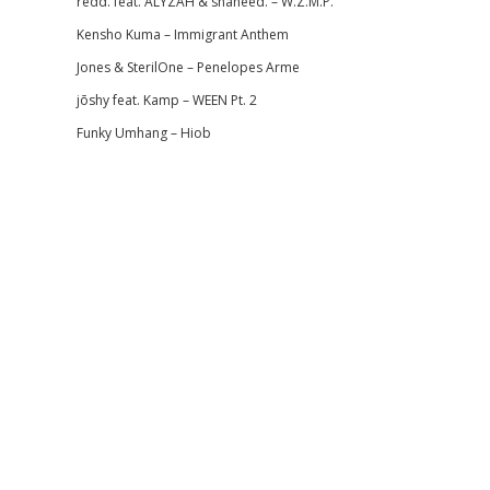
redd. feat. ALYZAH & shaheed. – W.Z.M.P.
Kensho Kuma – Immigrant Anthem
Jones & SterilOne – Penelopes Arme
jōshy feat. Kamp – WEEN Pt. 2
Funky Umhang – Hiob