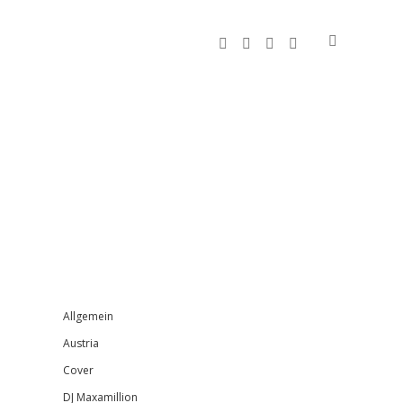
facebook
instagram
bandcamp
spotify
Sidebar
Allgemein
Austria
Cover
DJ Maxamillion