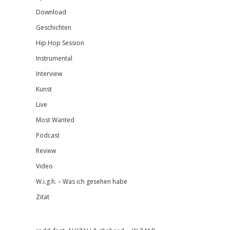
Download
Geschichten
Hip Hop Session
Instrumental
Interview
Kunst
Live
Most Wanted
Podcast
Review
Video
W.i.g.h. – Was ich gesehen habe
Zitat