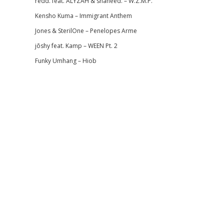
redd. feat. ALYZAH & shaheed. – W.Z.M.P.
Kensho Kuma – Immigrant Anthem
Jones & SterilOne – Penelopes Arme
jōshy feat. Kamp – WEEN Pt. 2
Funky Umhang – Hiob