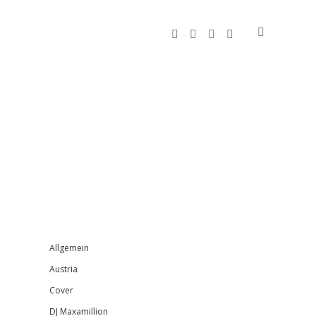
facebook
instagram
bandcamp
spotify
Sidebar
Allgemein
Austria
Cover
DJ Maxamillion