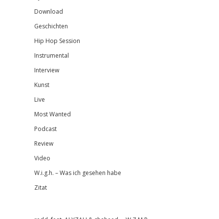
Download
Geschichten
Hip Hop Session
Instrumental
Interview
Kunst
Live
Most Wanted
Podcast
Review
Video
W.i.g.h. – Was ich gesehen habe
Zitat