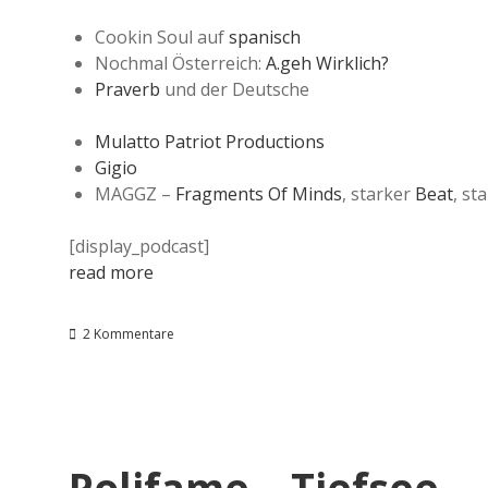
Cookin Soul auf
spanisch
Nochmal Österreich:
A.geh Wirklich?
Praverb
und der Deutsche
Mulatto Patriot Productions
Gigio
MAGGZ –
Fragments Of Minds
, starker
Beat
, st
[display_podcast]
read more
2 Kommentare
Polifame – Tiefsee