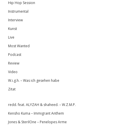
Hip Hop Session
Instrumental
Interview
Kunst
Live
Most Wanted
Podcast
Review
Video
W.i.g.h. – Was ich gesehen habe
Zitat
redd. feat. ALYZAH & shaheed. – W.Z.M.P.
Kensho Kuma – Immigrant Anthem
Jones & SterilOne – Penelopes Arme