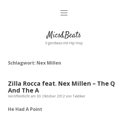
Menü
Kontakt
öffnen
facebook
instagram
bandcamp
spotify
Mics&Beats
Irgendwas mit Hip Hop
Schlagwort:
Nex Millen
Zilla Rocca feat. Nex Millen – The Q
And The A
Veröffentlicht am 30. Oktober 2012
von
Taktiker
He Had A Point