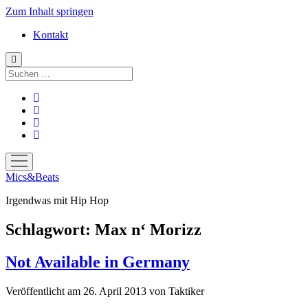
Zum Inhalt springen
Kontakt
Suchen
facebook
instagram
bandcamp
spotify
Menü
öffnen
Mics&Beats
Irgendwas mit Hip Hop
Schlagwort:
Max n‘ Morizz
Not Available in Germany
Veröffentlicht am 26. April 2013
von
Taktiker