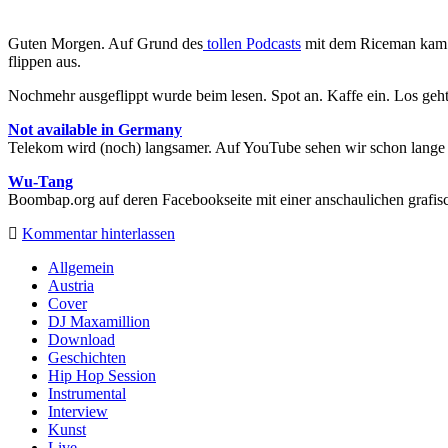
Guten Morgen. Auf Grund des
tollen Podcasts
mit dem Riceman kam e
flippen aus.
Nochmehr ausgeflippt wurde beim lesen. Spot an. Kaffe ein. Los geht
Not available in Germany
Telekom wird (noch) langsamer. Auf YouTube sehen wir schon lange nic
Wu-Tang
Boombap.org auf deren Facebookseite mit einer anschaulichen grafis
Kommentar hinterlassen
Sidebar
Allgemein
Austria
Cover
DJ Maxamillion
Download
Geschichten
Hip Hop Session
Instrumental
Interview
Kunst
Live