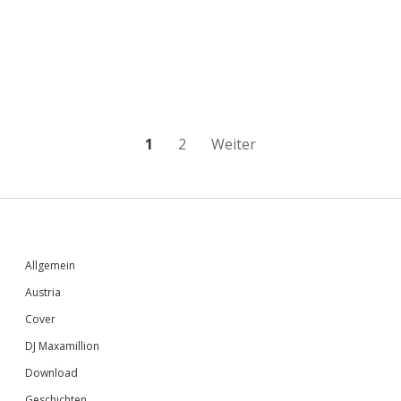
Seitennummerierung
1
2
Weiter
der
Beiträge
Sidebar
Allgemein
Austria
Cover
DJ Maxamillion
Download
Geschichten