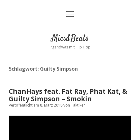
Menü
Kontakt
öffnen
facebook
instagram
bandcamp
spotify
Mics&Beats
Irgendwas mit Hip Hop
Schlagwort:
Guilty Simpson
ChanHays feat. Fat Ray, Phat Kat, &
Guilty Simpson – Smokin
Veröffentlicht am 8. März 2018
von
Taktiker