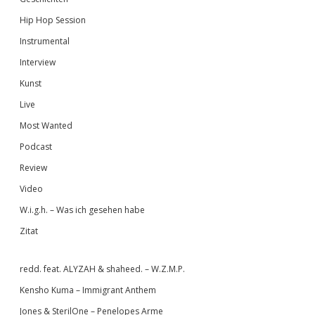
Hip Hop Session
Instrumental
Interview
Kunst
Live
Most Wanted
Podcast
Review
Video
W.i.g.h. – Was ich gesehen habe
Zitat
redd. feat. ALYZAH & shaheed. – W.Z.M.P.
Kensho Kuma – Immigrant Anthem
Jones & SterilOne – Penelopes Arme