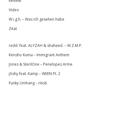
Review
Video
W.i.g.h. – Was ich gesehen habe
Zitat
redd. feat. ALYZAH & shaheed. – W.Z.M.P.
Kensho Kuma – Immigrant Anthem
Jones & SterilOne – Penelopes Arme
jōshy feat. Kamp – WEEN Pt. 2
Funky Umhang – Hiob