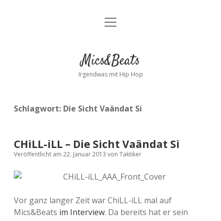
Menü
Kontakt
öffnen
facebook
instagram
bandcamp
spotify
Mics&Beats
Irgendwas mit Hip Hop
Schlagwort:
Die Sicht Vaändat Si
CHiLL-iLL – Die Sicht Vaändat Si
Veröffentlicht am 22. Januar 2013
von
Taktiker
Vor ganz langer Zeit war ChiLL-iLL mal auf
Mics&Beats
im Interview
. Da bereits hat er sein