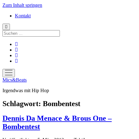
Zum Inhalt springen
Kontakt
Suchen
facebook
instagram
bandcamp
spotify
Menü
öffnen
Mics&Beats
Irgendwas mit Hip Hop
Schlagwort:
Bombentest
Dennis Da Menace & Brous One –
Bombentest