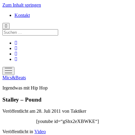
Zum Inhalt springen
Kontakt
Suchen
facebook
instagram
bandcamp
spotify
Menü
öffnen
Mics&Beats
Irgendwas mit Hip Hop
Stalley – Pound
Veröffentlicht am 28. Juli 2011
von
Taktiker
[youtube id=“gShx2eXBWKE“]
Veröffentlicht in
Video