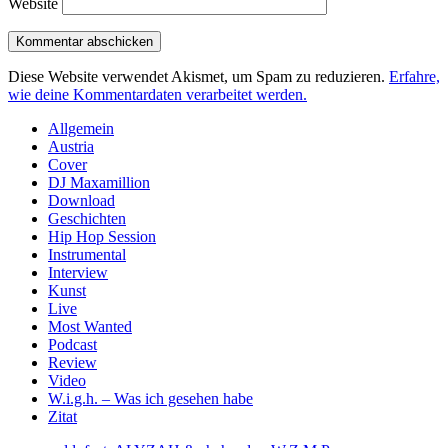
Website
Diese Website verwendet Akismet, um Spam zu reduzieren.
Erfahre,
wie deine Kommentardaten verarbeitet werden.
Sidebar
Allgemein
Austria
Cover
DJ Maxamillion
Download
Geschichten
Hip Hop Session
Instrumental
Interview
Kunst
Live
Most Wanted
Podcast
Review
Video
W.i.g.h. – Was ich gesehen habe
Zitat