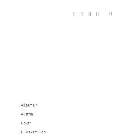
facebook
instagram
bandcamp
spotify
Sidebar
Allgemein
Austria
Cover
DJ Maxamillion