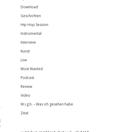
Download
Geschichten
Hip Hop Session
Instrumental
Interview
Kunst
Live
Most Wanted
Podcast
Review
Video
W.i.g.h. – Was ich gesehen habe
Zitat
g
r