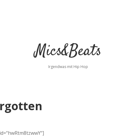
Mics&Beats
Irgendwas mit Hip Hop
orgotten
 id=“hwRtm8tzwwY“]