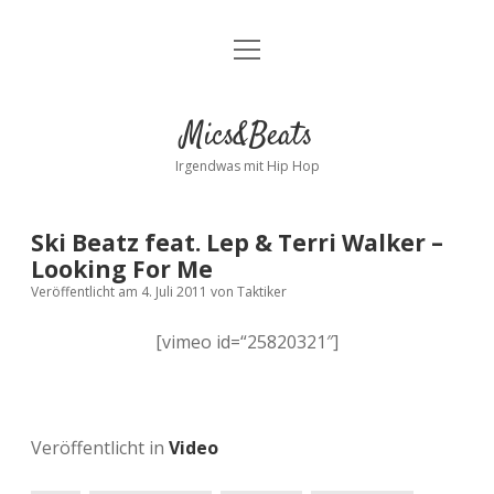
Menü
Kontakt
öffnen
facebook
instagram
bandcamp
spotify
Mics&Beats
Irgendwas mit Hip Hop
Ski Beatz feat. Lep & Terri Walker –
Looking For Me
Veröffentlicht am 4. Juli 2011
von
Taktiker
[vimeo id=“25820321″]
Veröffentlicht in
Video