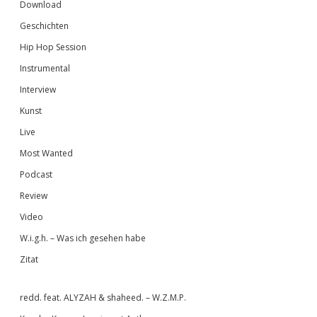
Download
Geschichten
Hip Hop Session
Instrumental
Interview
Kunst
Live
Most Wanted
Podcast
Review
Video
W.i.g.h. – Was ich gesehen habe
Zitat
redd. feat. ALYZAH & shaheed. – W.Z.M.P.