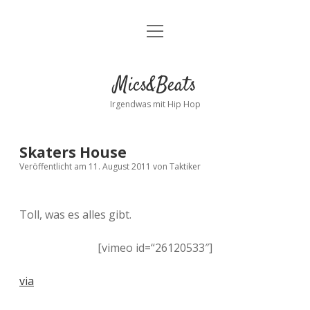
Menü
Kontakt
öffnen
facebook
instagram
bandcamp
spotify
Mics&Beats
Irgendwas mit Hip Hop
Skaters House
Veröffentlicht am 11. August 2011
von
Taktiker
Toll, was es alles gibt.
[vimeo id=“26120533″]
via