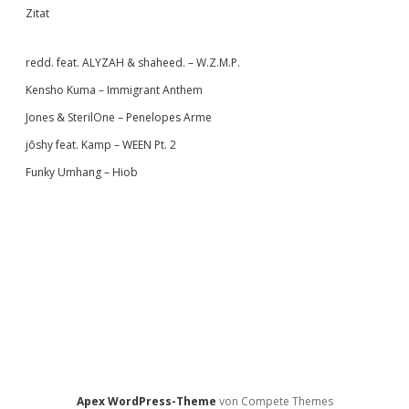
Zitat
redd. feat. ALYZAH & shaheed. – W.Z.M.P.
Kensho Kuma – Immigrant Anthem
Jones & SterilOne – Penelopes Arme
jōshy feat. Kamp – WEEN Pt. 2
Funky Umhang – Hiob
Apex WordPress-Theme
von Compete Themes