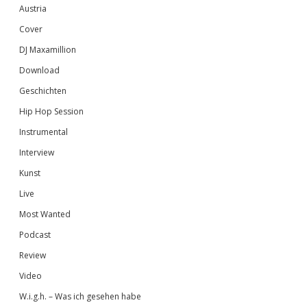
Austria
Cover
DJ Maxamillion
Download
Geschichten
Hip Hop Session
Instrumental
Interview
Kunst
Live
Most Wanted
Podcast
Review
Video
W.i.g.h. – Was ich gesehen habe