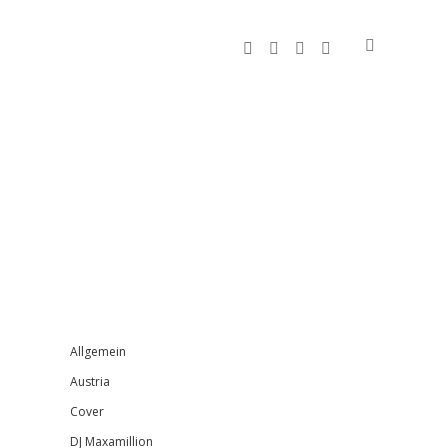
facebook
instagram
bandcamp
spotify
Sidebar
Allgemein
Austria
Cover
DJ Maxamillion