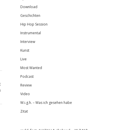
Download
Geschichten
Hip Hop Session
Instrumental
Interview
Kunst
Live
Most Wanted
Podcast
g
Review
h
Video
W.i.g.h. – Was ich gesehen habe
Zitat