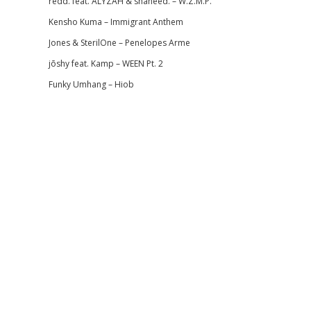
redd. feat. ALYZAH & shaheed. – W.Z.M.P.
Kensho Kuma – Immigrant Anthem
Jones & SterilOne – Penelopes Arme
jōshy feat. Kamp – WEEN Pt. 2
Funky Umhang – Hiob