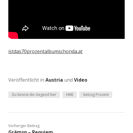
istdas70prozentalbumschonda.at
Veröffentlicht in
Austria
und
Video
Du kennst die Gegend hier
HME
Siebzig Prozent
Vorheriger Beitrag
Grämsn – Requiem