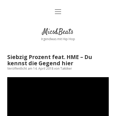
Menü
Kontakt
öffnen
facebook
instagram
bandcamp
spotify
Mics&Beats
Irgendwas mit Hip Hop
Siebzig Prozent feat. HME – Du
kennst die Gegend hier
Veröffentlicht am 14. April 2018
von
Taktiker