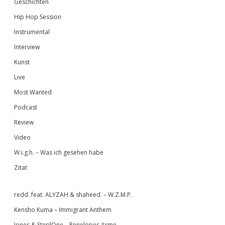
Geschichten
Hip Hop Session
Instrumental
Interview
Kunst
Live
Most Wanted
Podcast
Review
Video
W.i.g.h. – Was ich gesehen habe
Zitat
redd. feat. ALYZAH & shaheed. – W.Z.M.P.
Kensho Kuma – Immigrant Anthem
Jones & SterilOne – Penelopes Arme