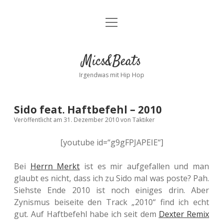
Menü
Kontakt
öffnen
facebook
instagram
bandcamp
spotify
Mics&Beats
Irgendwas mit Hip Hop
Sido feat. Haftbefehl – 2010
Veröffentlicht am 31. Dezember 2010
von
Taktiker
[youtube id=“g9gFPJAPEIE“]
Bei
Herrn Merkt
ist es mir aufgefallen und man
glaubt es nicht, dass ich zu Sido mal was poste? Pah.
Siehste Ende 2010 ist noch einiges drin. Aber
Zynismus beiseite den Track „2010“ find ich echt
gut. Auf Haftbefehl habe ich seit dem
Dexter Remix