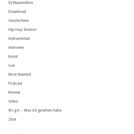
DJ Maxamillion
Download
Geschichten
Hip Hop Session
Instrumental
Interview
Kunst
Live
Most Wanted
Podcast
Review
Video
W.i.g.h. – Was ich gesehen habe
Zitat