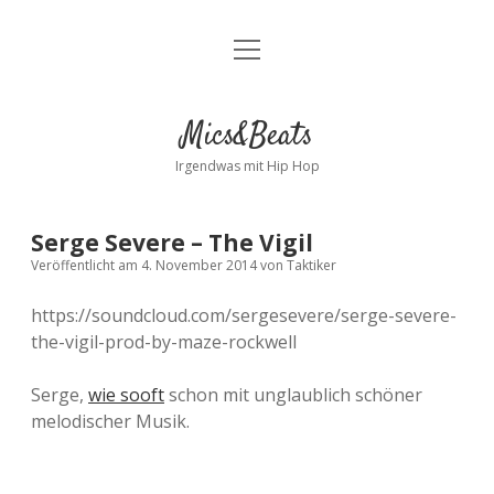
Menü
Kontakt
öffnen
facebook
instagram
bandcamp
spotify
Mics&Beats
Irgendwas mit Hip Hop
Serge Severe – The Vigil
Veröffentlicht am 4. November 2014
von
Taktiker
https://soundcloud.com/sergesevere/serge-severe-
the-vigil-prod-by-maze-rockwell
Serge,
wie sooft
schon mit unglaublich schöner
melodischer Musik.