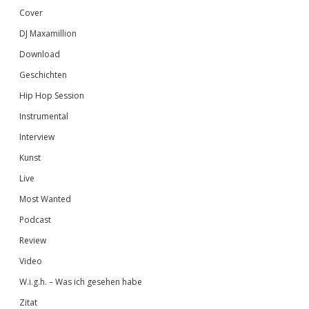
Cover
DJ Maxamillion
Download
Geschichten
Hip Hop Session
Instrumental
Interview
Kunst
Live
Most Wanted
Podcast
Review
Video
W.i.g.h. – Was ich gesehen habe
Zitat