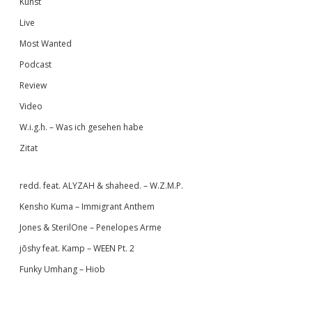
Kunst
Live
Most Wanted
Podcast
Review
Video
W.i.g.h. – Was ich gesehen habe
Zitat
redd. feat. ALYZAH & shaheed. – W.Z.M.P.
Kensho Kuma – Immigrant Anthem
Jones & SterilOne – Penelopes Arme
jōshy feat. Kamp – WEEN Pt. 2
Funky Umhang – Hiob