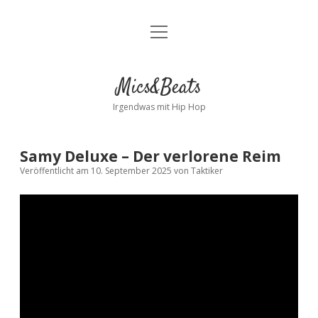
Menü
Kontakt
öffnen
facebook
instagram
bandcamp
spotify
Mics&Beats
Irgendwas mit Hip Hop
Samy Deluxe – Der verlorene Reim
Veröffentlicht am 10. September 2025
von
Taktiker