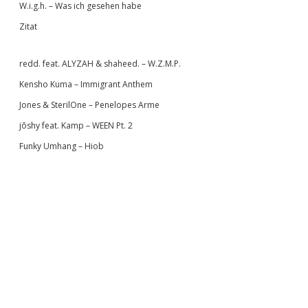
W.i.g.h. – Was ich gesehen habe
Zitat
redd. feat. ALYZAH & shaheed. – W.Z.M.P.
Kensho Kuma – Immigrant Anthem
Jones & SterilOne – Penelopes Arme
jōshy feat. Kamp – WEEN Pt. 2
Funky Umhang – Hiob