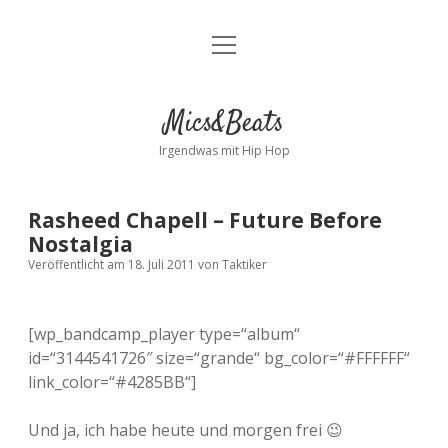
Menü
Kontakt
öffnen
facebook
instagram
bandcamp
spotify
Mics&Beats
Irgendwas mit Hip Hop
Rasheed Chapell – Future Before
Nostalgia
Veröffentlicht am 18. Juli 2011
von
Taktiker
[wp_bandcamp_player type=“album“
id=“3144541726″ size=“grande“ bg_color=“#FFFFFF“
link_color=“#4285BB“]
Und ja, ich habe heute und morgen frei 😉