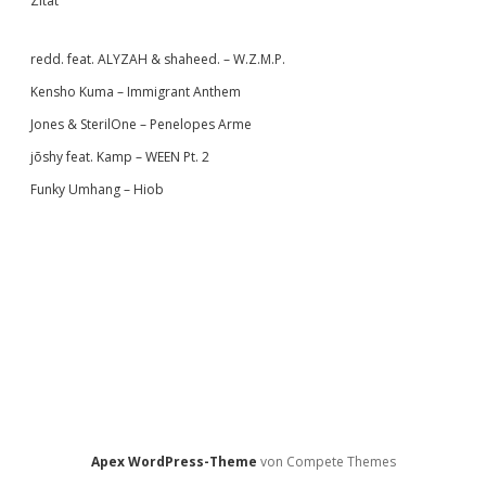
Zitat
redd. feat. ALYZAH & shaheed. – W.Z.M.P.
Kensho Kuma – Immigrant Anthem
Jones & SterilOne – Penelopes Arme
jōshy feat. Kamp – WEEN Pt. 2
Funky Umhang – Hiob
Apex WordPress-Theme
von Compete Themes