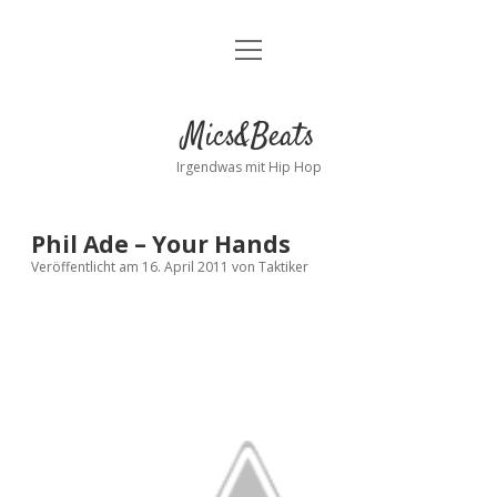
Menü
Kontakt
öffnen
facebook
instagram
bandcamp
spotify
Mics&Beats
Irgendwas mit Hip Hop
Phil Ade – Your Hands
Veröffentlicht am 16. April 2011
von
Taktiker