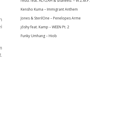
redd. feat. ALYZAH & shaheed. – W.Z.M.P.
Kensho Kuma – Immigrant Anthem
Jones & SterilOne – Penelopes Arme
h
i
jōshy feat. Kamp – WEEN Pt. 2
Funky Umhang – Hiob
m
.