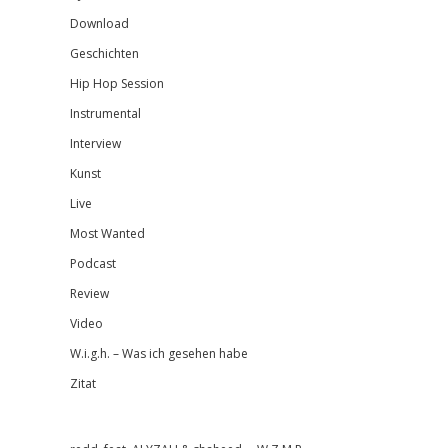
Download
Geschichten
Hip Hop Session
Instrumental
Interview
Kunst
Live
Most Wanted
Podcast
Review
Video
W.i.g.h. – Was ich gesehen habe
Zitat