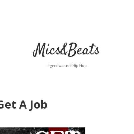
Mics&Beats
Irgendwas mit Hip Hop
Get A Job