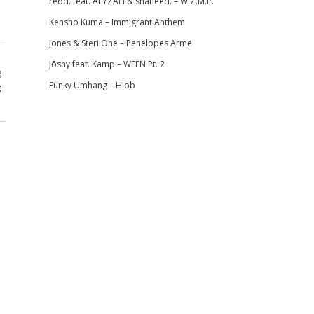
redd. feat. ALYZAH & shaheed. – W.Z.M.P.
Kensho Kuma – Immigrant Anthem
Jones & SterilOne – Penelopes Arme
jōshy feat. Kamp – WEEN Pt. 2
g
Funky Umhang – Hiob
t