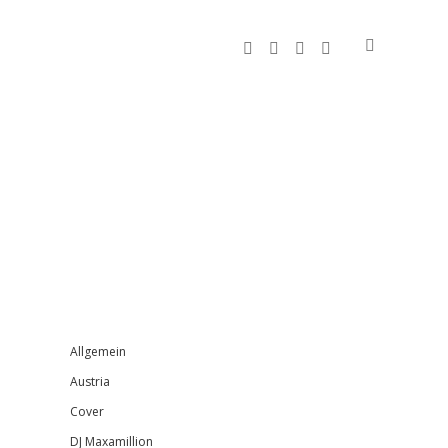
facebook
instagram
bandcamp
spotify
Sidebar
Allgemein
Austria
Cover
DJ Maxamillion