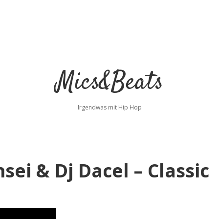
Mics&Beats
Irgendwas mit Hip Hop
sei & Dj Dacel – Classic