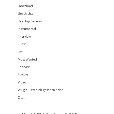
Download
Geschichten
Hip Hop Session
Instrumental
Interview
Kunst
Live
Most Wanted
Podcast
Review
.
Video
W.i.g.h. – Was ich gesehen habe
Zitat