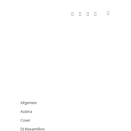
facebook
instagram
bandcamp
spotify
Sidebar
Allgemein
Austria
Cover
DJ Maxamillion