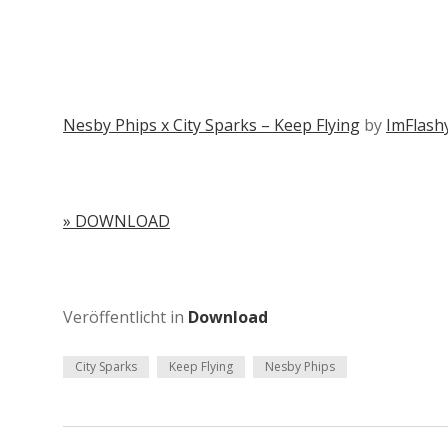
Nesby Phips x City Sparks – Keep Flying
by
ImFlash
» DOWNLOAD
Veröffentlicht in
Download
City Sparks
Keep Flying
Nesby Phips