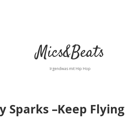
Mics&Beats
Irgendwas mit Hip Hop
ty Sparks –Keep Flying