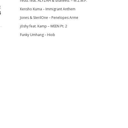
redd. feat. ALYZAH & shaheed. – W.Z.M.P.
g
Kensho Kuma – Immigrant Anthem
4
Jones & SterilOne – Penelopes Arme
jōshy feat. Kamp – WEEN Pt. 2
Funky Umhang – Hiob