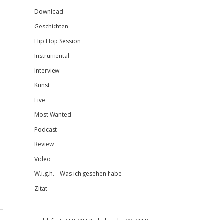
Download
Geschichten
Hip Hop Session
Instrumental
Interview
Kunst
Live
Most Wanted
Podcast
Review
Video
W.i.g.h. – Was ich gesehen habe
Zitat