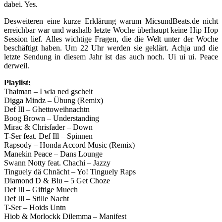
dabei. Yes.
Desweiteren eine kurze Erklärung warum MicsundBeats.de nicht
erreichbar war und washalb letzte Woche überhaupt keine Hip Hop
Session lief. Alles wichtige Fragen, die die Welt unter der Woche
beschäftigt haben. Um 22 Uhr werden sie geklärt. Achja und die
letzte Sendung in diesem Jahr ist das auch noch. Ui ui ui. Peace
derweil.
Playlist:
Thaiman – I wia ned gscheit
Digga Mindz – Übung (Remix)
Def Ill – Ghettoweihnachtn
Boog Brown – Understanding
Mirac & Chrisfader – Down
T-Ser feat. Def Ill – Spinnen
Rapsody – Honda Accord Music (Remix)
Manekin Peace – Dans Lounge
Swann Notty feat. Chachi – Jazzy
Tinguely dä Chnächt – Yo! Tinguely Raps
Diamond D & Blu – 5 Get Choze
Def Ill – Giftige Muech
Def Ill – Stille Nacht
T-Ser – Hoids Untn
Hiob & Morlockk Dilemma – Manifest