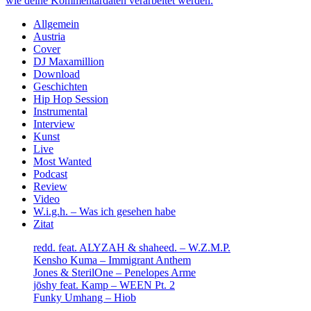
wie deine Kommentardaten verarbeitet werden.
Sidebar
Allgemein
Austria
Cover
DJ Maxamillion
Download
Geschichten
Hip Hop Session
Instrumental
Interview
Kunst
Live
Most Wanted
Podcast
Review
Video
W.i.g.h. – Was ich gesehen habe
Zitat
redd. feat. ALYZAH & shaheed. – W.Z.M.P.
Kensho Kuma – Immigrant Anthem
Jones & SterilOne – Penelopes Arme
jōshy feat. Kamp – WEEN Pt. 2
Funky Umhang – Hiob