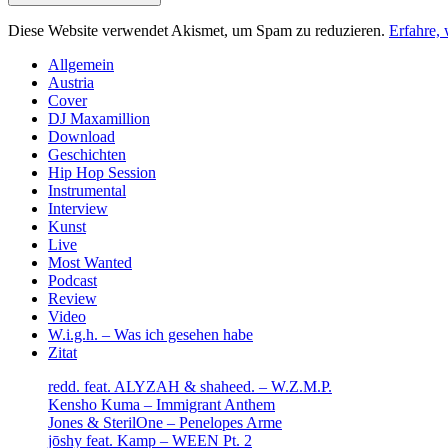
Diese Website verwendet Akismet, um Spam zu reduzieren.
Erfahre,
Sidebar
Allgemein
Austria
Cover
DJ Maxamillion
Download
Geschichten
Hip Hop Session
Instrumental
Interview
Kunst
Live
Most Wanted
Podcast
Review
Video
W.i.g.h. – Was ich gesehen habe
Zitat
redd. feat. ALYZAH & shaheed. – W.Z.M.P.
Kensho Kuma – Immigrant Anthem
Jones & SterilOne – Penelopes Arme
jōshy feat. Kamp – WEEN Pt. 2