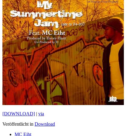
[DOWNLOAD]
|
via
Veröffentlicht in
Download
MC Eiht