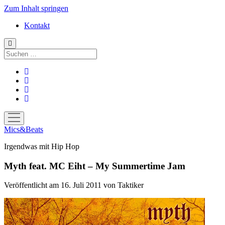
Zum Inhalt springen
Kontakt
Suchen
facebook
instagram
bandcamp
spotify
Menü
öffnen
Mics&Beats
Irgendwas mit Hip Hop
Myth feat. MC Eiht – My Summertime Jam
Veröffentlicht am 16. Juli 2011
von
Taktiker